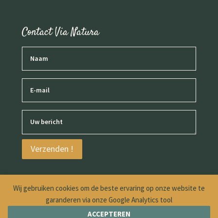
Contact Via Natura
Door dit formulier in te dienen, ga ik ermee akkoord
Verzenden !
dat de ingevoerde informatie door Via Natura kan
worden gebruikt in verband met mijn verzoek.
Wij gebruiken cookies om de beste ervaring op onze website te
PRIVACYBELEID VAN DE WEBSITE
garanderen via onze Google Analytics tool
© 2022 - Alle rechten voorbehouden -
Creatie van de
ACCEPTEREN
site : Studio Ayanoumi