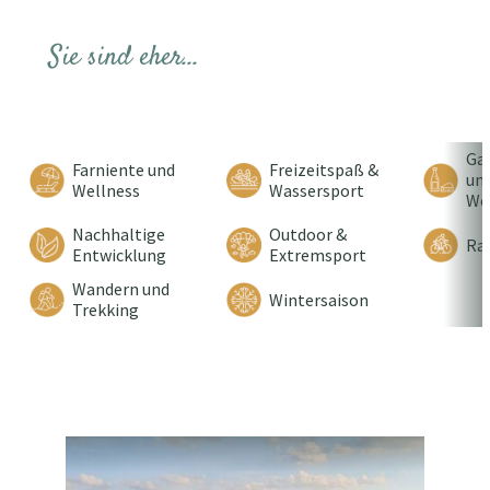
Sie sind eher...
Ga
Farniente und
Freizeitspaß &
un
Wellness
Wassersport
We
Nachhaltige
Outdoor &
Ra
Entwicklung
Extremsport
Wandern und
Wintersaison
Trekking