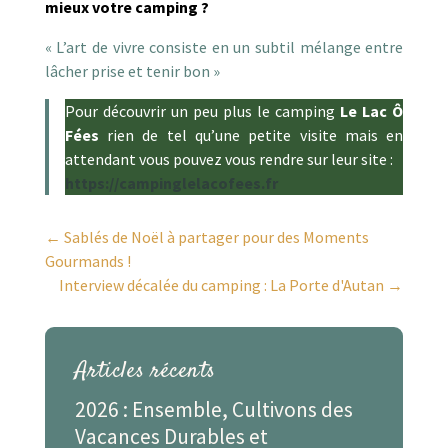
mieux votre camping ?
« L’art de vivre consiste en un subtil mélange entre
lâcher prise et tenir bon »
Pour découvrir un peu plus le camping
Le Lac Ô
Fées
rien de tel qu’une petite visite mais en
attendant vous pouvez vous rendre sur leur site :
https://campinglelacofees.fr
←
Sablés de Noël à partager pour des Moments
Gourmands !
Interview décalée du camping : La Porte d'Autan
→
Articles récents
2026 : Ensemble, Cultivons des
Vacances Durables et