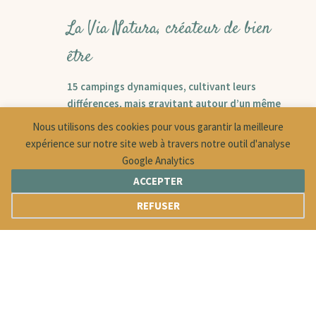
La Via Natura, créateur de bien
être
15 campings dynamiques, cultivant leurs
différences, mais gravitant autour d’un même
leit-motiv : vous accueillir, vous faire
Nous utilisons des cookies pour vous garantir la meilleure
découvrir, vous faire vivre …
expérience sur notre site web à travers notre outil d'analyse
Google Analytics
Nous sommes unis et surmotivés pour
ACCEPTER
inventer et imaginer le camping de demain.
REFUSER
Une vision plus conviviale, plus respectueuse,
dans laquelle vos vacances, vos attentes, au
centre de nos intérêts, rimeront avec
émotions, sensations, partages, nature,…
Créons ensemble ce bien-être… Vos vacances !