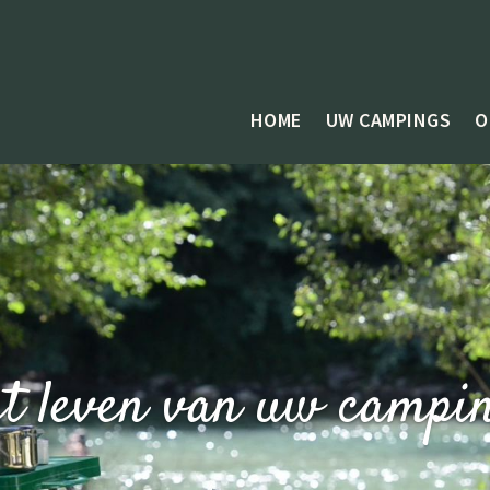
HOME
UW CAMPINGS
O
t leven van uw campi