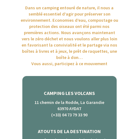
Dans un camping entouré de nature, il nous a
semblé essentiel d’agir pour préserver son
environnement. Economies d’eau, compostage ou
protection des oiseaux ont été parmi nos
premières actions. Nous avançons maintenant
vers le zéro déchet et nous voulons aller plus loin
en favorisant la convivialité et le partage via nos
boîtes à livres et à jeux, le prêt de raquettes, une
boîte à don…
Vous aussi, participez à ce mouvement
CAMPING LES VOLCANS
11 chemin de la Rodde, La Garandie
63970 AYDAT
(+33) 04 73 79 33 90
ATOUTS DE LA DESTINATION