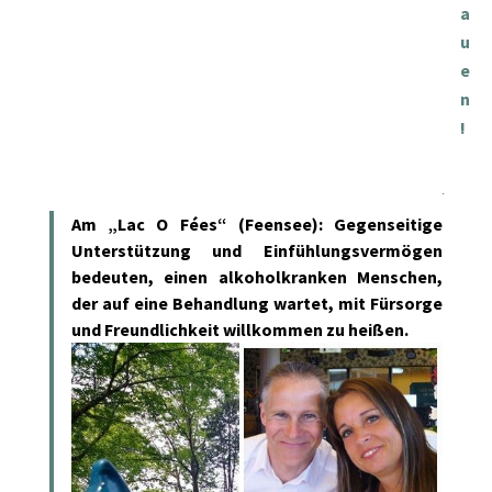
a
u
e
n
!
Am „Lac O Fées“ (Feensee): Gegenseitige
Unterstützung und Einfühlungsvermögen
bedeuten, einen alkoholkranken Menschen,
der auf eine Behandlung wartet, mit Fürsorge
und Freundlichkeit willkommen zu heißen.