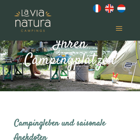
Das Leben auf
Ihren
Campingplätzen
Campingleben und saisonale
Anekdoten