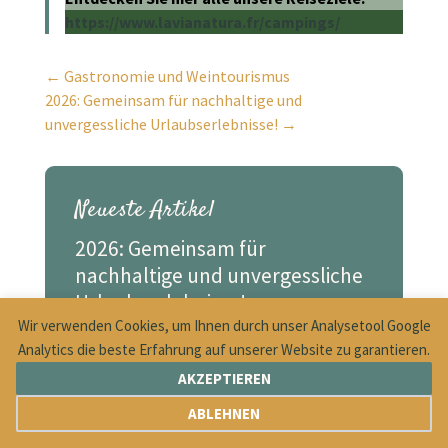
https://www.lavianatura.fr/campings/
←
Gastronomie und Weintourismus
2026: Gemeinsam für nachhaltige und
unvergessliche Urlaubserlebnisse!
→
Neueste Artikel
2026: Gemeinsam für
nachhaltige und unvergessliche
Urlaubserlebnisse!
Wir verwenden Cookies, um Ihnen durch unser Analysetool Google
Campingleben und saisonale
Analytics die beste Erfahrung auf unserer Website zu garantieren.
Anekdoten
AKZEPTIEREN
Gastronomie und Weintourismus
ABLEHNEN
Tipps und Tricks für den